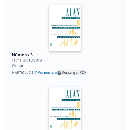
Número 3
Fecha:
31/10/2018
Octubre
open_in_new
picture_as_pdf
Ver número
Descargar PDF
9 ARTÍCULOS