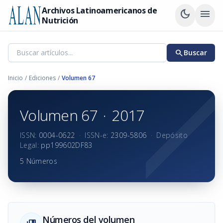
Archivos Latinoamericanos de
dark_mode
menu
Nutrición
search
Buscar
Inicio
/
Ediciones
/
Volumen 67
Volumen 67
·
2017
ISSN:
0004-0622
·
ISSN-e:
2309-5806
·
Depósito
Legal:
pp199602DF83
5 Números
Números del volumen