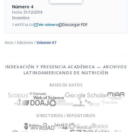
Número 4
Fecha:
31/12/2018
Diciembre
open_in_new
picture_as_pdf
Ver número
Descargar PDF
7 ARTÍCULOS
Inicio
/
Ediciones
/
Volumen 67
INDEXACIÓN Y PRESENCIA ACADÉMICA — ARCHIVOS
LATINOAMERICANOS DE NUTRICIÓN
BASES DE DATOS
DIRECTORIOS / REPOSITORIOS