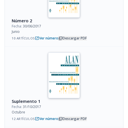
Número 2
Fecha:
30/06/2017
Junio
open_in_new
picture_as_pdf
Ver número
Descargar PDF
10 ARTÍCULOS
Suplemento 1
Fecha:
31/10/2017
Octubre
open_in_new
picture_as_pdf
Ver número
Descargar PDF
12 ARTÍCULOS