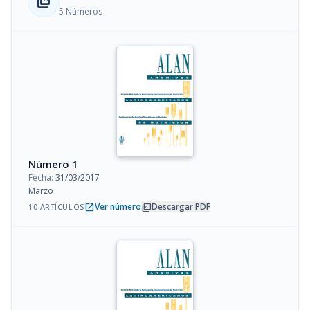
collections_bookmark
5 Números
Número 1
Fecha:
31/03/2017
Marzo
open_in_new
picture_as_pdf
Ver número
Descargar PDF
10 ARTÍCULOS