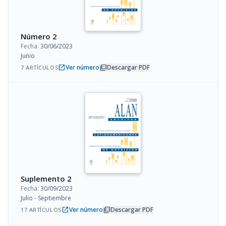
Número 2
Fecha:
30/06/2023
Junio
open_in_new
picture_as_pdf
Ver número
Descargar PDF
7 ARTÍCULOS
Suplemento 2
Fecha:
30/09/2023
Julio - Septiembre
open_in_new
picture_as_pdf
Ver número
Descargar PDF
17 ARTÍCULOS