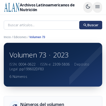
Archivos Latinoamericanos de
dark_mode
menu
Nutrición
search
Buscar
Inicio
/
Ediciones
/
Volumen 73
Volumen 73
·
2023
ISSN:
0004-0622
·
ISSN-e:
2309-5806
·
Depósito
Legal:
pp199602DF83
6 Números
Números del volumen