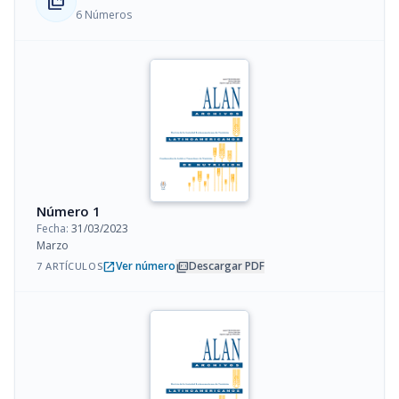
collections_bookmark
6 Números
Número 1
Fecha:
31/03/2023
Marzo
open_in_new
picture_as_pdf
Ver número
Descargar PDF
7 ARTÍCULOS