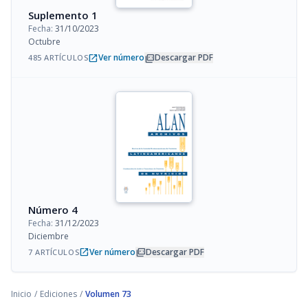
Suplemento 1
Fecha:
31/10/2023
Octubre
open_in_new
picture_as_pdf
Ver número
Descargar PDF
485 ARTÍCULOS
Número 4
Fecha:
31/12/2023
Diciembre
open_in_new
picture_as_pdf
Ver número
Descargar PDF
7 ARTÍCULOS
Inicio
/
Ediciones
/
Volumen 73