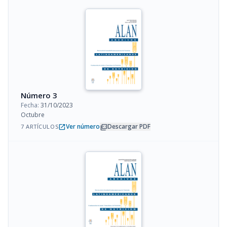
Número 3
Fecha:
31/10/2023
Octubre
open_in_new
picture_as_pdf
Ver número
Descargar PDF
7 ARTÍCULOS