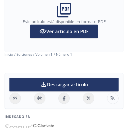
picture_as_pdf
Este artículo está disponible en formato PDF
visibility
Ver artículo en PDF
Inicio
/
Ediciones
/
Volumen 1
/
Número 1
download
Descargar artículo
format_quote
print
rss_feed
INDEXADO EN