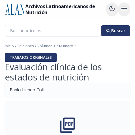
Archivos Latinoamericanos de
dark_mode
menu
Nutrición
search
Buscar
Inicio
/
Ediciones
/
Volumen 1
/
Número 2
TRABAJOS ORIGINALES
Evaluación clínica de los
estados de nutrición
Pablo Liendo Coll
picture_as_pdf