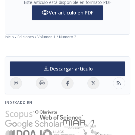
Este artículo está disponible en formato PDF
visibility
Ver artículo en PDF
Inicio
/
Ediciones
/
Volumen 1
/
Número 2
download
Descargar artículo
format_quote
print
rss_feed
INDEXADO EN