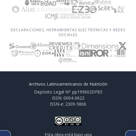
DECLARACIONES, HERRAMIENTAS ELECTRÓNICAS Y REDES
SOCIALES
Archivos Latinoamericanos de Nutrición
Depósito Legal Nº: pp199602DF83
ISSN: 0004-0622
ISSN-e: 2309-5806
Esta obra está bajo una