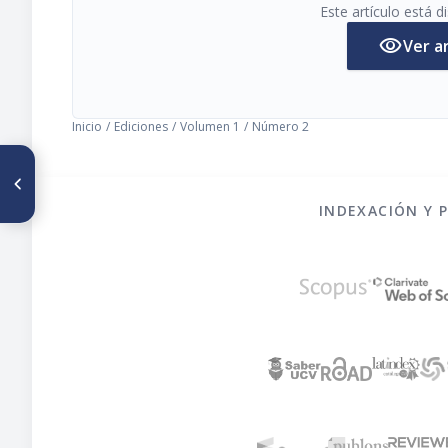
Este artículo está 
visibility
Ver a
Inicio
/
Ediciones
/
Volumen 1
/
Número 2
ARTÍCULO ANTERIOR
Un aparato de circuito abierto
para la determinación del
INDEXACIÓN Y 
metabolismo calórico