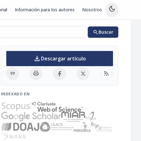
dark_mode
rial
Información para los autores
Nosotros
search
Buscar
download
Descargar artículo
format_quote
print
rss_feed
INDEXADO EN