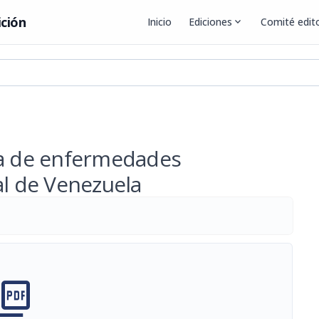
ición
Inicio
Ediciones
expand_more
Comité edito
ia de enfermedades
al de Venezuela
cture_as_pdf