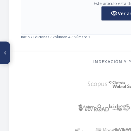
Este artículo está 
visibility
Ver a
Inicio
/
Ediciones
/
Volumen 4
/
Número 1
ARTÍCULO ANTERIOR
Papel biológico de las
vitaminas
INDEXACIÓN Y 