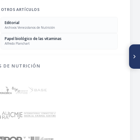
OTROS ARTÍCULOS
Editorial
Archivos Venezolanos de Nutrición
Papel biológico de las vitaminas
Alfredo Planchart
SIGUIENTE ARTÍCULO
La mortalidad por
enfermedades carenciales en
S DE NUTRICIÓN
Venezuela en el decenio 1940-
1949