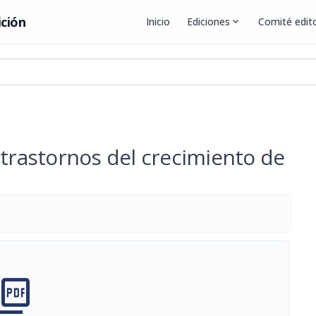
ición
Inicio
Ediciones
expand_more
Comité edito
 trastornos del crecimiento de
cture_as_pdf