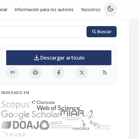
dark_mode
rial
Información para los autores
Nosotros
search
Buscar
download
Descargar artículo
format_quote
print
rss_feed
INDEXADO EN