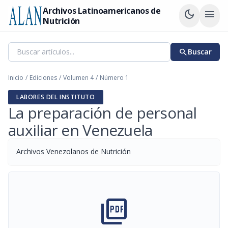
Archivos Latinoamericanos de
dark_mode
menu
Nutrición
search
Buscar
Inicio
/
Ediciones
/
Volumen 4
/
Número 1
LABORES DEL INSTITUTO
La preparación de personal
auxiliar en Venezuela
Archivos Venezolanos de Nutrición
picture_as_pdf