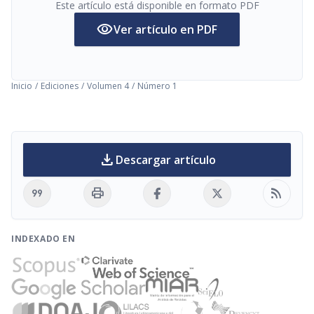
Este artículo está disponible en formato PDF
visibility
Ver artículo en PDF
Inicio
/
Ediciones
/
Volumen 4
/
Número 1
download
Descargar artículo
format_quote
print
rss_feed
INDEXADO EN