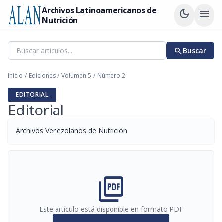
Archivos Latinoamericanos de
dark_mode
menu
Nutrición
search
Buscar
Inicio
/
Ediciones
/
Volumen 5
/
Número 2
EDITORIAL
Editorial
Archivos Venezolanos de Nutrición
picture_as_pdf
Este artículo está disponible en formato PDF