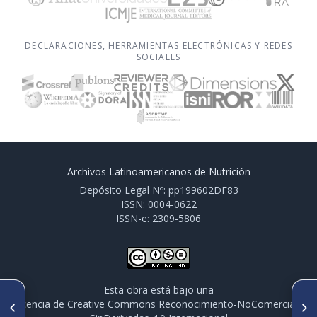
DECLARACIONES, HERRAMIENTAS ELECTRÓNICAS Y REDES
SOCIALES
Archivos Latinoamericanos de Nutrición
Depósito Legal Nº: pp199602DF83
ISSN: 0004-0622
ISSN-e: 2309-5806
Esta obra está bajo una
ARTÍCULO ANTERIOR
SIGUIENTE ARTÍCULO
licencia de Creative Commons Reconocimiento-NoComercial-
El Dr. Amando González
Educación alimentaria en