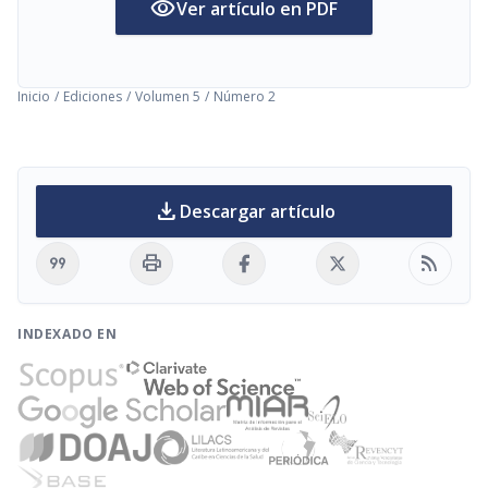
visibility
Ver artículo en PDF
Inicio
/
Ediciones
/
Volumen 5
/
Número 2
download
Descargar artículo
format_quote
print
rss_feed
INDEXADO EN