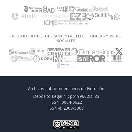
DECLARACIONES, HERRAMIENTAS ELECTRÓNICAS Y REDES
SOCIALES
Archivos Latinoamericanos de Nutrición
Depósito Legal Nº: pp199602DF83
ISSN: 0004-0622
ISSN-e: 2309-5806