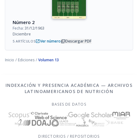
Número 2
Fecha:
31/12/1963
Diciembre
open_in_new
picture_as_pdf
Ver número
Descargar PDF
5 ARTÍCULOS
Inicio
/
Ediciones
/
Volumen 13
INDEXACIÓN Y PRESENCIA ACADÉMICA — ARCHIVOS
LATINOAMERICANOS DE NUTRICIÓN
BASES DE DATOS
DIRECTORIOS / REPOSITORIOS