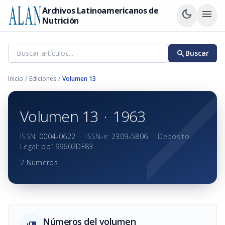
Archivos Latinoamericanos de
dark_mode
menu
Nutrición
search
Buscar
Inicio
/
Ediciones
/
Volumen 13
Volumen 13
·
1963
ISSN:
0004-0622
·
ISSN-e:
2309-5806
·
Depósito
Legal:
pp199602DF83
2 Números
Números del volumen