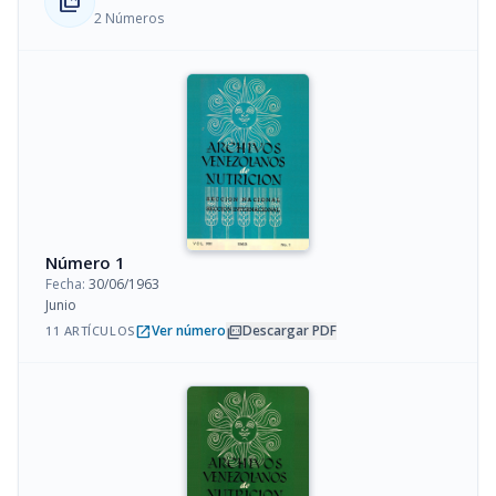
collections_bookmark
2 Números
Número 1
Fecha:
30/06/1963
Junio
open_in_new
picture_as_pdf
Ver número
Descargar PDF
11 ARTÍCULOS