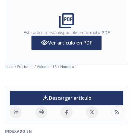
picture_as_pdf
Este artículo está disponible en formato PDF
visibility
Ver artículo en PDF
Inicio
/
Ediciones
/
Volumen 13
/
Número 1
download
Descargar artículo
format_quote
print
rss_feed
INDEXADO EN