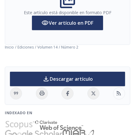
picture_as_pdf
Este artículo está disponible en formato PDF
visibility
Ver artículo en PDF
Inicio
/
Ediciones
/
Volumen 14
/
Número 2
download
Descargar artículo
format_quote
print
rss_feed
INDEXADO EN