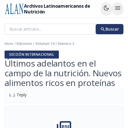
Archivos Latinoamericanos de
dark_mode
menu
Nutrición
search
Buscar
Inicio
/
Ediciones
/
Volumen 14
/
Número 2
SECCIÓN INTERNACIONAL
Últimos adelantos en el
campo de la nutrición. Nuevos
alimentos ricos en proteínas
L. J. Teply