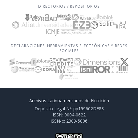
DIRECTORIOS / REPOSITORIOS
DECLARACIONES, HERRAMIENTAS ELECTRÓNICAS Y REDES
SOCIALES
Archivos Latinoamericanos de Nutrición
Depósito Legal Nº: pp199602DF83
ISSN: 0004-0622
ISSN-e: 2309-5806