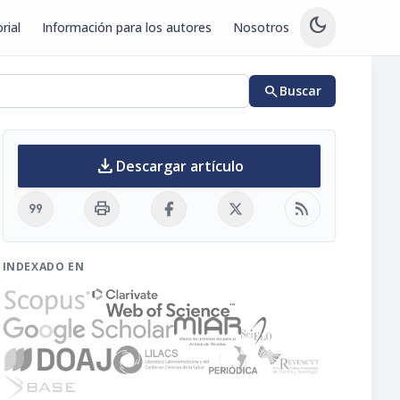
dark_mode
rial
Información para los autores
Nosotros
search
Buscar
download
Descargar artículo
format_quote
print
rss_feed
INDEXADO EN