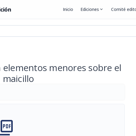
ición
Inicio
Ediciones
expand_more
Comité edito
con elementos menores sobre el
 maicillo
cture_as_pdf