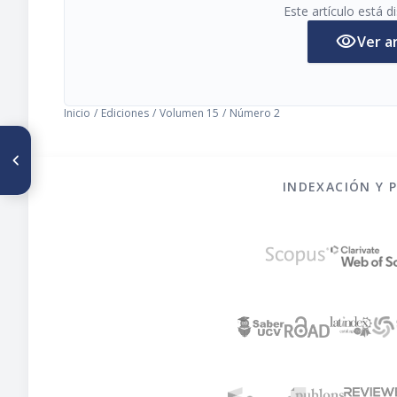
Este artículo está 
visibility
Ver a
Inicio
/
Ediciones
/
Volumen 15
/
Número 2
ARTÍCULO ANTERIOR
Editorial
INDEXACIÓN Y 