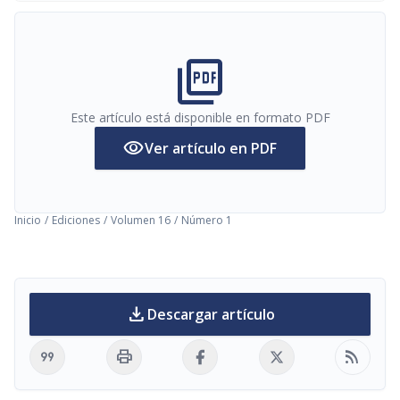
picture_as_pdf
Este artículo está disponible en formato PDF
visibility
Ver artículo en PDF
Inicio
/
Ediciones
/
Volumen 16
/
Número 1
download
Descargar artículo
format_quote
print
rss_feed