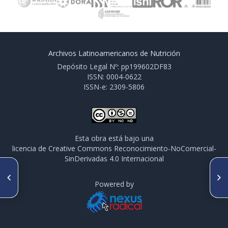
Archivos Latinoamericanos de Nutrición
Depósito Legal Nº: pp199602DF83
ISSN: 0004-0622
ISSN-e: 2309-5806
Esta obra está bajo una
licencia de Creative Commons Reconocimiento-NoComercial-
SinDerivadas 4.0 Internacional
ARTÍCULO ANTERIOR
SIGUIENTE ARTÍCULO
Observations on the
Mineral composition of
Powered by
mechanisms of adaptation to
cereals and legumes
the low protein intakes
indigenous to Haiti