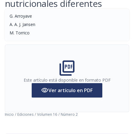
nutricionales diferentes
G. Arroyave
A. A. J. Jansen
M. Torrico
picture_as_pdf
Este artículo está disponible en formato PDF
visibility
Ver artículo en PDF
Inicio
/
Ediciones
/
Volumen 16
/
Número 2