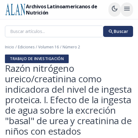
Archivos Latinoamericanos de
dark_mode
menu
Nutrición
search
Buscar
Inicio
/
Ediciones
/
Volumen 16
/
Número 2
TRABAJO DE INVESTIGACIÓN
Razón nitrógeno
ureico/creatinina como
indicadora del nivel de ingesta
proteica. I. Efecto de la ingesta
de agua sobre la excreción
"basal" de urea y creatinina de
niños con estados