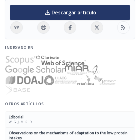
download
Descargar artículo
format_quote
print
rss_feed
INDEXADO EN
OTROS ARTÍCULOS
Editorial
W. G. J, M. R. D
Observations on the mechanisms of adaptation to the low protein
intakes