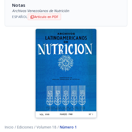
Notas
Archivos Venezolanos de Nutrición
ESPAÑOL
Artículo en PDF
picture_as_pdf
Inicio
/
Ediciones
/
Volumen 18
/
Número 1