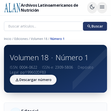
Archivos Latinoamericanos de
dark_mode
menu
Nutrición
search
Buscar
Inicio
/
Ediciones
/
Volumen 18
/
Número 1
Volumen 18
·
Número 1
ISSN:
0004-0622
·
ISSN-e:
2309-5806
·
Depósito
Legal:
pp199602DF83
download
Descargar número