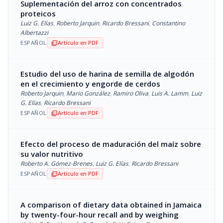
Suplementación del arroz con concentrados
proteicos
Luiz G. Elías
,
Roberto Jarquin
,
Ricardo Bressani
,
Constantino
Albertazzi
ESPAÑOL
Artículo en PDF
picture_as_pdf
Estudio del uso de harina de semilla de algodón
en el crecimiento y engorde de cerdos
Roberto Jarquin
,
Mario González
,
Ramiro Oliva
,
Luis A. Lamm
,
Luiz
G. Elías
,
Ricardo Bressani
ESPAÑOL
Artículo en PDF
picture_as_pdf
Efecto del proceso de maduración del maíz sobre
su valor nutritivo
Roberto A. Gómez-Brenes
,
Luiz G. Elías
,
Ricardo Bressani
ESPAÑOL
Artículo en PDF
picture_as_pdf
A comparison of dietary data obtained in Jamaica
by twenty-four-hour recall and by weighing