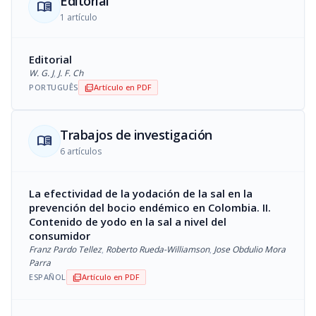
Editorial
menu_book
1 artículo
Editorial
W. G. J
,
J. F. Ch
PORTUGUÊS
Artículo en PDF
picture_as_pdf
Trabajos de investigación
menu_book
6 artículos
La efectividad de la yodación de la sal en la
prevención del bocio endémico en Colombia. II.
Contenido de yodo en la sal a nivel del
consumidor
Franz Pardo Tellez
,
Roberto Rueda-Williamson
,
Jose Obdulio Mora
Parra
ESPAÑOL
Artículo en PDF
picture_as_pdf