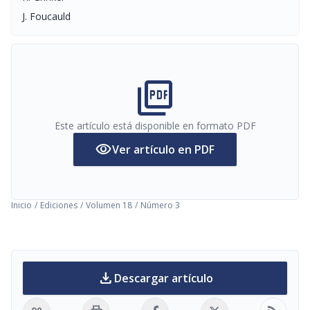
J. Foucauld
picture_as_pdf
Este artículo está disponible en formato PDF
visibility
Ver artículo en PDF
Inicio
/
Ediciones
/
Volumen 18
/
Número 3
download
Descargar artículo