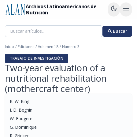
Archivos Latinoamericanos de
dark_mode
menu
Nutrición
search
Buscar
Inicio
/
Ediciones
/
Volumen 18
/
Número 3
TRABAJO DE INVESTIGACIÓN
Two-year evaluation of a
nutritional rehabilitation
(mothercraft center)
K. W. King
I. D. Beghin
W. Fougere
G. Dominique
R. Grinker