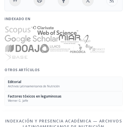
format_quote
print
rss_feed
INDEXADO EN
OTROS ARTÍCULOS
Editorial
Archivos Latinoamericanos de Nutrición
Factores tóxicos en leguminosas
Werner G. Jaffe
INDEXACIÓN Y PRESENCIA ACADÉMICA — ARCHIVOS
LATINOAMERICANOS DE NUTRICIÓN