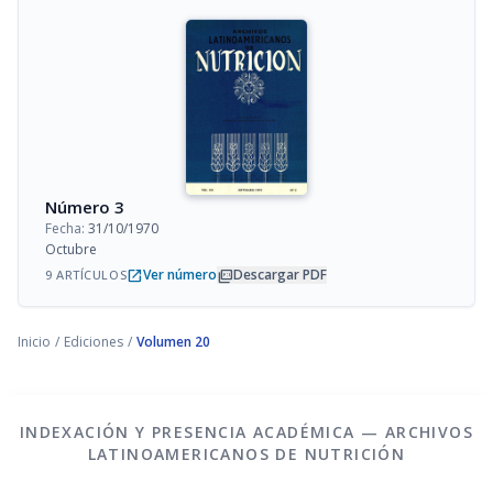
Número 3
Fecha:
31/10/1970
Octubre
open_in_new
picture_as_pdf
Ver número
Descargar PDF
9 ARTÍCULOS
Inicio
/
Ediciones
/
Volumen 20
INDEXACIÓN Y PRESENCIA ACADÉMICA — ARCHIVOS
LATINOAMERICANOS DE NUTRICIÓN