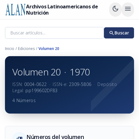
Archivos Latinoamericanos de
dark_mode
menu
Nutrición
search
Buscar
Inicio
/
Ediciones
/
Volumen 20
Volumen 20
·
1970
ISSN:
0004-0622
·
ISSN-e:
2309-5806
·
Depósito
Legal:
pp199602DF83
4 Números
Números del volumen