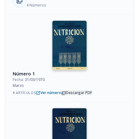
collections_bookmark
4 Números
Número 1
Fecha:
31/03/1970
Marzo
open_in_new
picture_as_pdf
Ver número
Descargar PDF
8 ARTÍCULOS