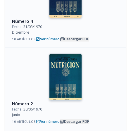
Número 4
Fecha:
31/03/1970
Diciembre
open_in_new
picture_as_pdf
Ver número
Descargar PDF
10 ARTÍCULOS
Número 2
Fecha:
30/06/1970
Junio
open_in_new
picture_as_pdf
Ver número
Descargar PDF
10 ARTÍCULOS