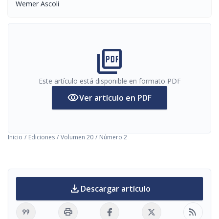
Wemer Ascoli
picture_as_pdf
Este artículo está disponible en formato PDF
visibility
Ver artículo en PDF
Inicio
/
Ediciones
/
Volumen 20
/
Número 2
download
Descargar artículo
format_quote
print
rss_feed