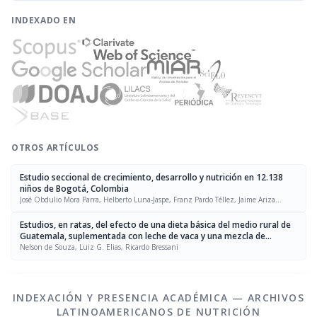
INDEXADO EN
OTROS ARTÍCULOS
Estudio seccional de crecimiento, desarrollo y nutrición en 12.138
niños de Bogotá, Colombia
José Obdulio Mora Parra, Helberto Luna-Jaspe, Franz Pardo Téllez, Jaime Ariza
Macías, Roberto Rueda-Williamson
Estudios, en ratas, del efecto de una dieta básica del medio rural de
Guatemala, suplementada con leche de vaca y una mezcla de
proteínas
Nelson de Souza, Luiz G. Elias, Ricardo Bressani
INDEXACIÓN Y PRESENCIA ACADÉMICA — ARCHIVOS
LATINOAMERICANOS DE NUTRICIÓN