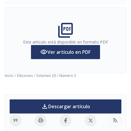
picture_as_pdf
Este artículo está disponible en formato PDF
visibility
Ver artículo en PDF
Inicio
/
Ediciones
/
Volumen 20
/
Número 3
download
Descargar artículo
format_quote
print
rss_feed