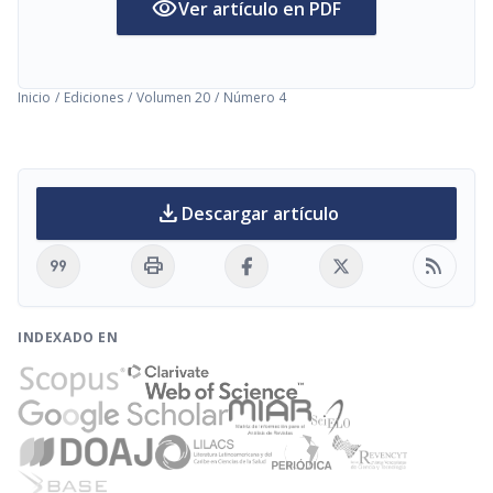
visibility
Ver artículo en PDF
Inicio
/
Ediciones
/
Volumen 20
/
Número 4
download
Descargar artículo
format_quote
print
rss_feed
INDEXADO EN