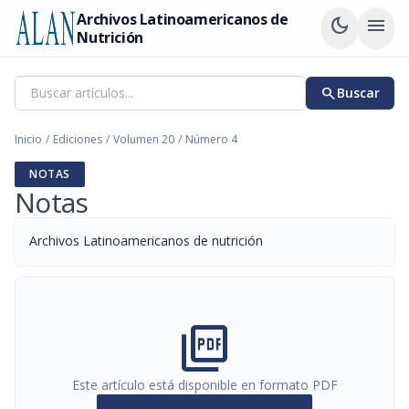
Archivos Latinoamericanos de
dark_mode
menu
Nutrición
search
Buscar
Inicio
/
Ediciones
/
Volumen 20
/
Número 4
NOTAS
Notas
Archivos Latinoamericanos de nutrición
picture_as_pdf
Este artículo está disponible en formato PDF