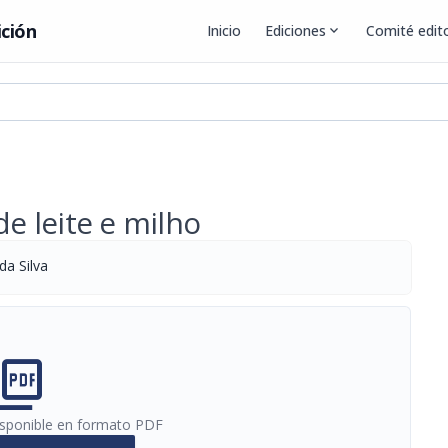
ición
Inicio
Ediciones
expand_more
Comité edito
de leite e milho
da Silva
cture_as_pdf
disponible en formato PDF