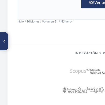
visibility
Ver a
Inicio
/
Ediciones
/
Volumen 21
/
Número 1
ARTÍCULO ANTERIOR
El posible uso de harina de
ajonjoli para fines
comestibles
INDEXACIÓN Y 