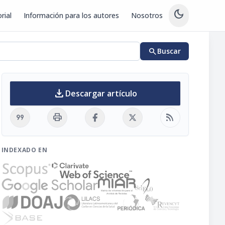
dark_mode
rial
Información para los autores
Nosotros
search
Buscar
download
Descargar artículo
format_quote
print
rss_feed
INDEXADO EN