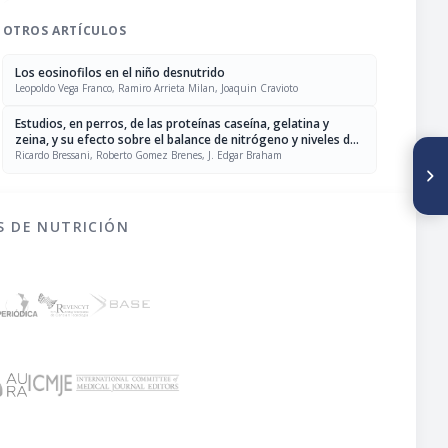
OTROS ARTÍCULOS
Los eosinofilos en el niño desnutrido
Leopoldo Vega Franco, Ramiro Arrieta Milan, Joaquin Cravioto
Estudios, en perros, de las proteínas caseína, gelatina y
zeina, y su efecto sobre el balance de nitrógeno y niveles de
proteína y urea séricas
Ricardo Bressani, Roberto Gomez Brenes, J. Edgar Braham
SIGUIENTE ARTÍCULO
Cuociente de defunciones de
1-4 años entre 1-11 meses vs.
mortalidad proporcional,
como indicadores del
S DE NUTRICIÓN
problema nutricional