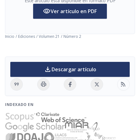
Este artículo está disponible en formato PDF
visibility
Ver artículo en PDF
Inicio
/
Ediciones
/
Volumen 21
/
Número 2
download
Descargar artículo
format_quote
print
rss_feed
INDEXADO EN