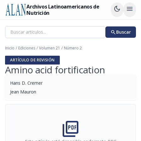
Archivos Latinoamericanos de
dark_mode
menu
Nutrición
search
Buscar
Inicio
/
Ediciones
/
Volumen 21
/
Número 2
ARTÍCULO DE REVISIÓN
Amino acid fortification
Hans D. Cremer
Jean Mauron
picture_as_pdf