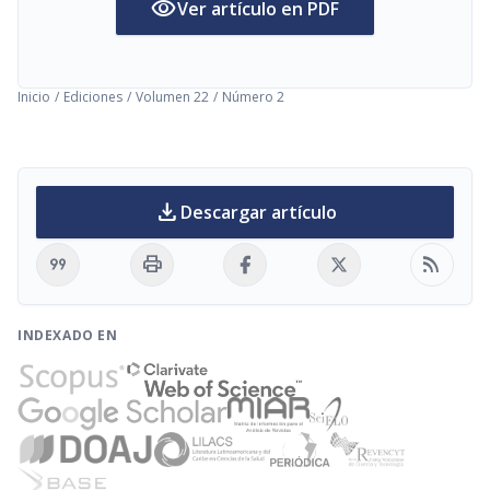
visibility
Ver artículo en PDF
Inicio
/
Ediciones
/
Volumen 22
/
Número 2
download
Descargar artículo
format_quote
print
rss_feed
INDEXADO EN