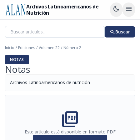
Archivos Latinoamericanos de
dark_mode
menu
Nutrición
search
Buscar
Inicio
/
Ediciones
/
Volumen 22
/
Número 2
NOTAS
Notas
Archivos Latinoamericanos de nutrición
picture_as_pdf
Este artículo está disponible en formato PDF