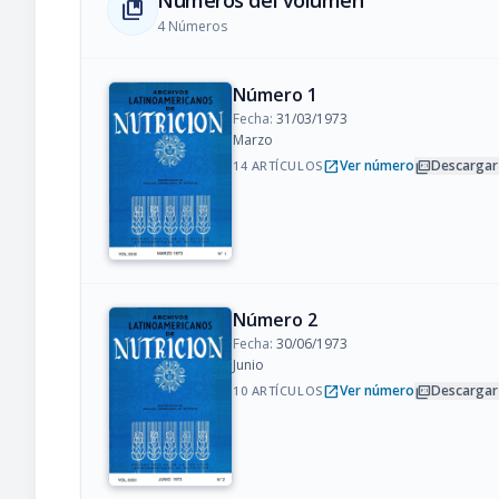
Números del volumen
collections_bookmark
4 Números
Número 1
Fecha:
31/03/1973
Marzo
open_in_new
picture_as_pdf
Ver número
Descargar
14 ARTÍCULOS
Número 2
Fecha:
30/06/1973
Junio
open_in_new
picture_as_pdf
Ver número
Descargar
10 ARTÍCULOS