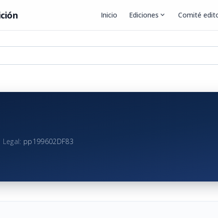
ición
Inicio
Ediciones
expand_more
Comité edito
 Legal:
pp199602DF83