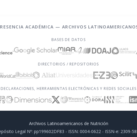
PRESENCIA ACADÉMICA — ARCHIVOS LATINOAMERICANO
BASES DE DATOS
DIRECTORIOS / REPOSITORIOS
DECLARACIONES, HERRAMIENTAS ELECTRÓNICAS Y REDES SOCIALES
Archivos Latinoamericanos de Nutrición
pósito Legal Nº: pp199602DF83 - ISSN: 0004-0622 - ISSN-e: 2309-5