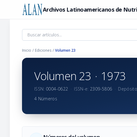
Archivos Latinoamericanos de Nutr
Inicio
/
Ediciones
/
Volumen 23
Volumen 23
·
1973
ISSN:
0004-0622
·
ISSN-e:
2309-5806
·
Depósito
4 Números