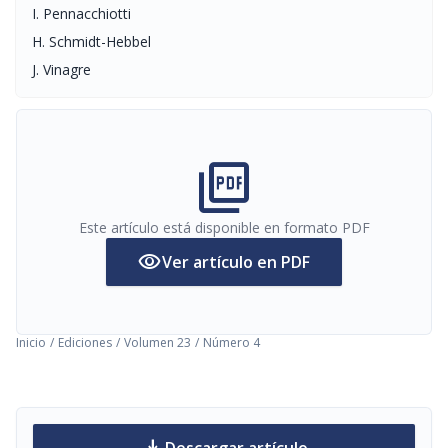
I. Pennacchiotti
H. Schmidt-Hebbel
J. Vinagre
picture_as_pdf
Este artículo está disponible en formato PDF
visibility
Ver artículo en PDF
Inicio
/
Ediciones
/
Volumen 23
/
Número 4