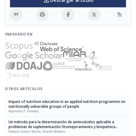
download
Descargar artículo
format_quote
print
rss_feed
INDEXADO EN
OTROS ARTÍCULOS
Impact of nutrition education in an applied nutrition programme on
nutritionally vulnerable groups of people
Rajammal P. Devadas
Un método para la determinación de aminoácidos aplicable a
problemas de suplementación fitomejoramiento y bioquímica
nutricional
Roberto Gomez Brenes, Ricardo Bressani