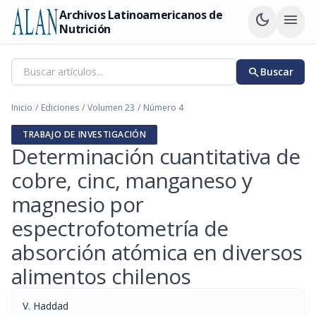
Archivos Latinoamericanos de
dark_mode
menu
Nutrición
search
Buscar
Inicio
/
Ediciones
/
Volumen 23
/
Número 4
TRABAJO DE INVESTIGACIÓN
Determinación cuantitativa de
cobre, cinc, manganeso y
magnesio por
espectrofotometría de
absorción atómica en diversos
alimentos chilenos
V. Haddad