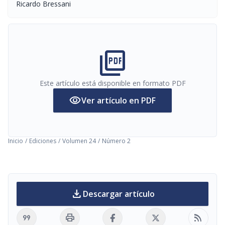
Ricardo Bressani
picture_as_pdf
Este artículo está disponible en formato PDF
visibility
Ver artículo en PDF
Inicio
/
Ediciones
/
Volumen 24
/
Número 2
download
Descargar artículo
format_quote
print
rss_feed