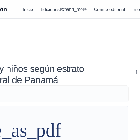
ión
expand_more
Inicio
Ediciones
Comité editorial
Inf
 y niños según estrato
f
ural de Panamá
e_as_pdf