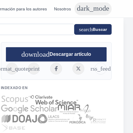
dark_mode
ormación para los autores
Nosotros
search
Buscar
download
Descargar artículo
ormat_quote
print
rss_feed
INDEXADO EN