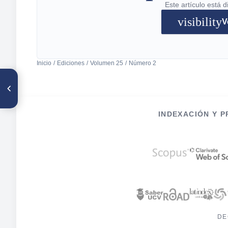
Este artículo está 
visibility
V
Inicio
/
Ediciones
/
Volumen 25
/
Número 2
ARTÍCULO ANTERIOR
Bajo rendimiento escolar
Desnutrición o deprivación
cultural
INDEXACIÓN Y 
DE