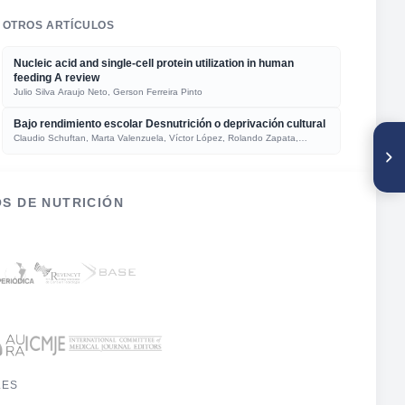
OTROS ARTÍCULOS
Nucleic acid and single-cell protein utilization in human
feeding A review
Julio Silva Araujo Neto, Gerson Ferreira Pinto
Bajo rendimiento escolar Desnutrición o deprivación cultural
Claudio Schuftan, Marta Valenzuela, Víctor López, Rolando Zapata,
SIGUIENTE ARTÍCULO
Graciela Jaque, Vivian Gattas, Marcela Aguayo
Evaluación cualitativa de los
efectos de tratamientos post-
cosecha en el caso de la
lechosa venezolana (Carica
S DE NUTRICIÓN
papaya L)
LES