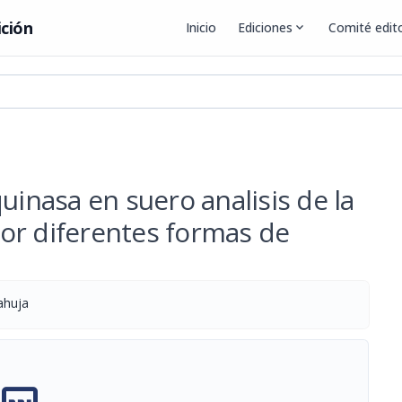
ición
Inicio
Ediciones
expand_more
Comité edito
uinasa en suero analisis de la
or diferentes formas de
ahuja