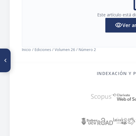
pi
Este artículo está 
visibility
Ver a
Inicio
/
Ediciones
/
Volumen 26
/
Número 2
ARTÍCULO ANTERIOR
Nutrition in Pregnancy
INDEXACIÓN Y 