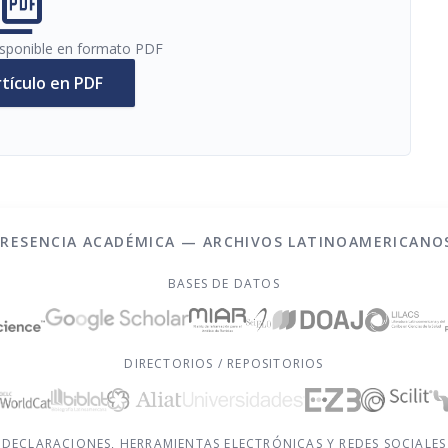
cture_as_pdf
disponible en formato PDF
rtículo en PDF
PRESENCIA ACADÉMICA — ARCHIVOS LATINOAMERICANO
BASES DE DATOS
DIRECTORIOS / REPOSITORIOS
DECLARACIONES, HERRAMIENTAS ELECTRÓNICAS Y REDES SOCIALES