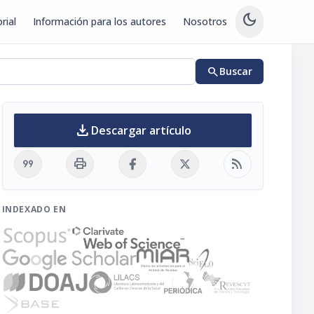
dark_mode
rial
Información para los autores
Nosotros
search
Buscar
download
Descargar artículo
format_quote
print
rss_feed
INDEXADO EN