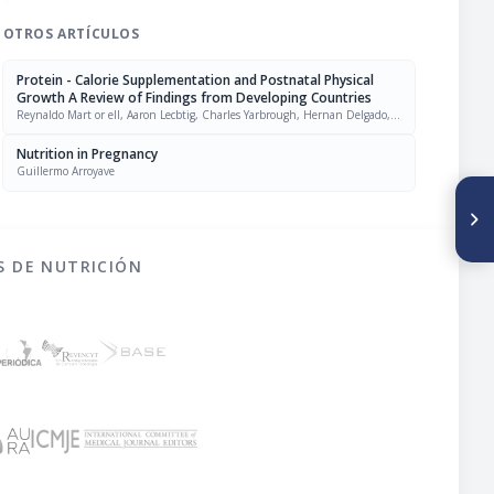
OTROS ARTÍCULOS
Protein - Calorie Supplementation and Postnatal Physical
Growth A Review of Findings from Developing Countries
Reynaldo Mart or ell, Aaron Lecbtig, Charles Yarbrough, Hernan Delgado,
Roberto E. Klein
Nutrition in Pregnancy
Guillermo Arroyave
SIGUIENTE ARTÍCULO
Systems Analysis in Nutrition
and Health Planning
Approximate Model Relating
S DE NUTRICIÓN
Birth Weight and Age to Risk
of Deficient Growth