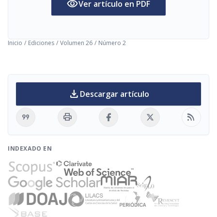
visibility
Ver artículo en PDF
Inicio
/
Ediciones
/
Volumen 26
/
Número 2
download
Descargar artículo
format_quote
print
rss_feed
INDEXADO EN