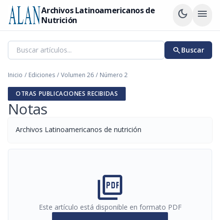
Archivos Latinoamericanos de
dark_mode
menu
Nutrición
search
Buscar
Inicio
/
Ediciones
/
Volumen 26
/
Número 2
OTRAS PUBLICACIONES RECIBIDAS
Notas
Archivos Latinoamericanos de nutrición
picture_as_pdf
Este artículo está disponible en formato PDF