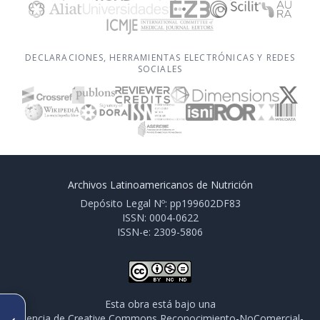
DECLARACIONES, HERRAMIENTAS ELECTRÓNICAS Y REDES
SOCIALES
Archivos Latinoamericanos de Nutrición
Depósito Legal Nº: pp199602DF83
ISSN: 0004-0622
ISSN-e: 2309-5806
Esta obra está bajo una
ARTÍCULO ANTERIOR
licencia de Creative Commons Reconocimiento-NoComercial-