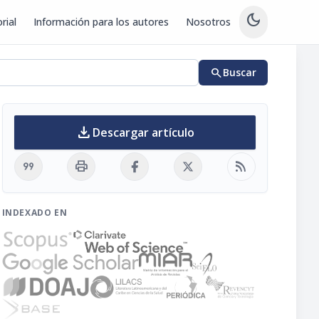
dark_mode
rial
Información para los autores
Nosotros
search
Buscar
download
Descargar artículo
format_quote
print
rss_feed
INDEXADO EN