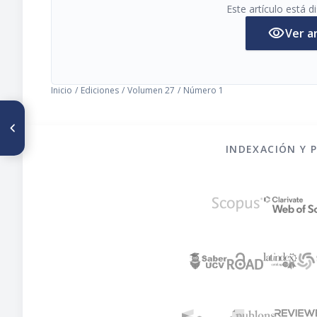
Este artículo está 
visibility
Ver a
Inicio
/
Ediciones
/
Volumen 27
/
Número 1
ARTÍCULO ANTERIOR
Comentario: Estructuracion
administrativa y operacional
INDEXACIÓN Y 
de un sistema de vigilancia
epidemiológica nutricional