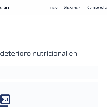
ición
Inicio
Ediciones
expand_more
Comité edito
deterioro nutricional en
cture_as_pdf