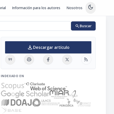
dark_mode
rial
Información para los autores
Nosotros
search
Buscar
download
Descargar artículo
format_quote
print
rss_feed
INDEXADO EN