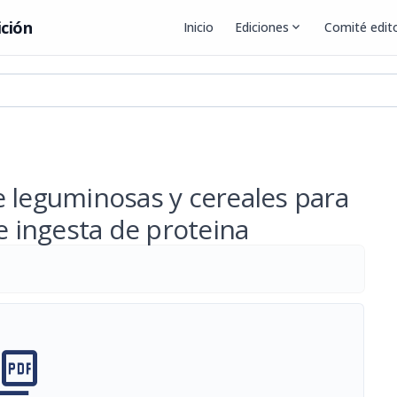
ición
Inicio
Ediciones
expand_more
Comité edito
e leguminosas y cereales para
e ingesta de proteina
cture_as_pdf