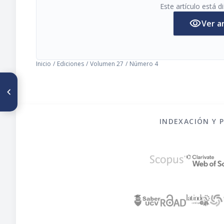
Este artículo está 
visibility
Ver a
Inicio
/
Ediciones
/
Volumen 27
/
Número 4
ARTÍCULO ANTERIOR
Composition and potential
use of some tropical fruits
INDEXACIÓN Y 