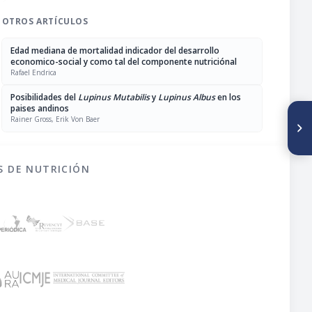
OTROS ARTÍCULOS
Edad mediana de mortalidad indicador del desarrollo
economico-social y como tal del componente nutriciónal
Rafael Endrica
Posibilidades del
Lupinus Mutabilis
y
Lupinus Albus
en los
paises andinos
SIGUIENTE ARTÍCULO
Rainer Gross, Erik Von Baer
Estudio descriptivo sobre
Fortesan alimentos para
preescolares
S DE NUTRICIÓN