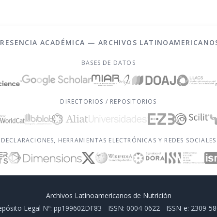
PRESENCIA ACADÉMICA — ARCHIVOS LATINOAMERICANO
BASES DE DATOS
DIRECTORIOS / REPOSITORIOS
DECLARACIONES, HERRAMIENTAS ELECTRÓNICAS Y REDES SOCIALES
Archivos Latinoamericanos de Nutrición
pósito Legal Nº: pp199602DF83 - ISSN: 0004-0622 - ISSN-e: 2309-5