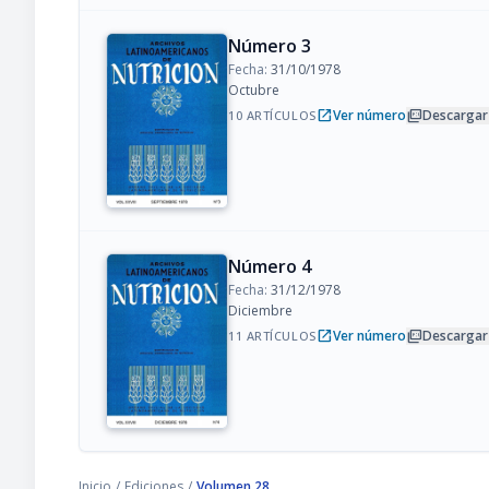
Número 3
Fecha:
31/10/1978
Octubre
open_in_new
picture_as_pdf
Ver número
Descargar
10 ARTÍCULOS
Número 4
Fecha:
31/12/1978
Diciembre
open_in_new
picture_as_pdf
Ver número
Descargar
11 ARTÍCULOS
Inicio
/
Ediciones
/
Volumen 28