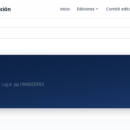
ición
Inicio
Ediciones
expand_more
Comité edito
 Legal:
pp199602DF83