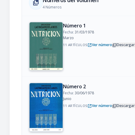
Números del volumen
collections_bookmark
4 Números
Número 1
Fecha:
31/03/1978
Marzo
open_in_new
picture_as_pdf
Ver número
Descargar
11 ARTÍCULOS
Número 2
Fecha:
30/06/1978
Junio
open_in_new
picture_as_pdf
Ver número
Descargar
11 ARTÍCULOS