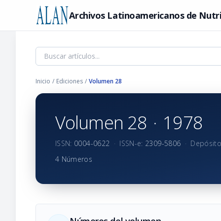
Archivos Latinoamericanos de Nutr
Inicio
/
Ediciones
/
Volumen 28
Volumen 28
·
1978
ISSN:
0004-0622
·
ISSN-e:
2309-5806
·
Depósito
4 Números