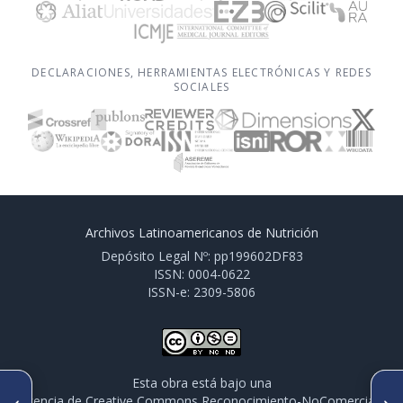
DECLARACIONES, HERRAMIENTAS ELECTRÓNICAS Y REDES
SOCIALES
Archivos Latinoamericanos de Nutrición
Depósito Legal Nº: pp199602DF83
ISSN: 0004-0622
ISSN-e: 2309-5806
Esta obra está bajo una
ARTÍCULO ANTERIOR
SIGUIENTE ARTÍCULO
licencia de Creative Commons Reconocimiento-NoComercial-