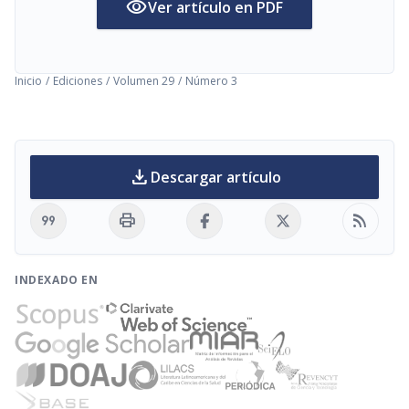
visibility
Ver artículo en PDF
Inicio
/
Ediciones
/
Volumen 29
/
Número 3
download
Descargar artículo
format_quote
print
rss_feed
INDEXADO EN