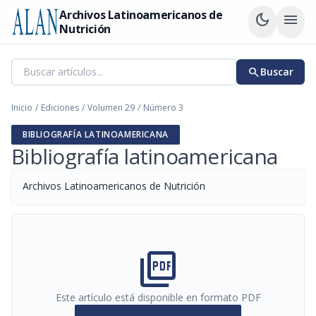
Archivos Latinoamericanos de
dark_mode
menu
Nutrición
search
Buscar
Inicio
/
Ediciones
/
Volumen 29
/
Número 3
BIBLIOGRAFÍA LATINOAMERICANA
Bibliografía latinoamericana
Archivos Latinoamericanos de Nutrición
picture_as_pdf
Este artículo está disponible en formato PDF