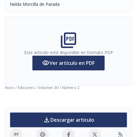
Nelda Morcilla de Parada
picture_as_pdf
Este artículo está disponible en formato PDF
visibility
Ver artículo en PDF
Inicio
/
Ediciones
/
Volumen 30
/
Número 2
download
Descargar artículo
format_quote
print
rss_feed