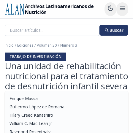
Archivos Latinoamericanos de
dark_mode
menu
Nutrición
search
Buscar
Inicio
/
Ediciones
/
Volumen 30
/
Número 3
TRABAJO DE INVESTIGACIÓN
Una unidad de rehabilitación
nutricional para el tratamiento
de desnutrición infantil severa
Enrique Massa
Guillermo López de Romana
Hilary Creed Kanashiro
William C. Mac Lean Jr
Raymond Rosenthaly