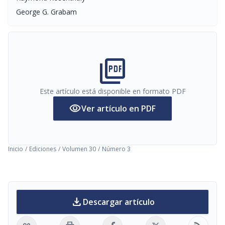
George G. Grabam
picture_as_pdf
Este artículo está disponible en formato PDF
visibility
Ver artículo en PDF
Inicio
/
Ediciones
/
Volumen 30
/
Número 3
download
Descargar artículo