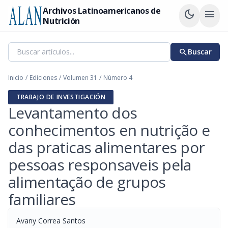
Archivos Latinoamericanos de
dark_mode
menu
Nutrición
search
Buscar
Inicio
/
Ediciones
/
Volumen 31
/
Número 4
TRABAJO DE INVESTIGACIÓN
Levantamento dos
conhecimentos en nutrição e
das praticas alimentares por
pessoas responsaveis pela
alimentação de grupos
familiares
Avany Correa Santos