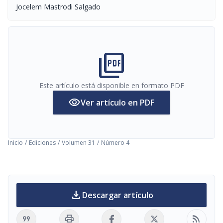
Jocelem Mastrodi Salgado
picture_as_pdf
Este artículo está disponible en formato PDF
visibility
Ver artículo en PDF
Inicio
/
Ediciones
/
Volumen 31
/
Número 4
download
Descargar artículo
format_quote
print
rss_feed