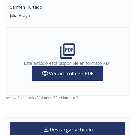
Carmen Hurtado
Julia Araya
picture_as_pdf
Este artículo está disponible en formato PDF
visibility
Ver artículo en PDF
Inicio
/
Ediciones
/
Volumen 32
/
Número 3
download
Descargar artículo