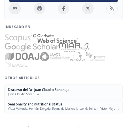
format_quote
print
rss_feed
INDEXADO EN
OTROS ARTÍCULOS
Discurso del Dr. Juan Claudio Sanahuja
Juan Claudio Sanahuja
Seasonality and nutritional status
Víctor Valverde, Hernán Delgado, Reynaldo Martorell, José M. Belizán, Victor Mejia-
Pivaral, Robert E. Klein