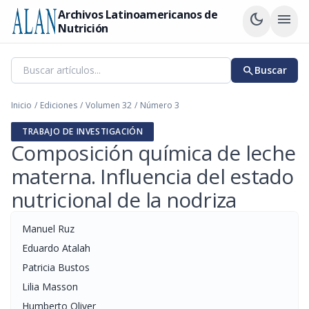
Archivos Latinoamericanos de
dark_mode
menu
Nutrición
search
Buscar
Inicio
/
Ediciones
/
Volumen 32
/
Número 3
TRABAJO DE INVESTIGACIÓN
Composición química de leche
materna. Influencia del estado
nutricional de la nodriza
Manuel Ruz
Eduardo Atalah
Patricia Bustos
Lilia Masson
Humberto Oliver