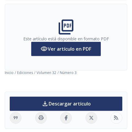
picture_as_pdf
Este artículo está disponible en formato PDF
visibility
Ver artículo en PDF
Inicio
/
Ediciones
/
Volumen 32
/
Número 3
download
Descargar artículo
format_quote
print
rss_feed