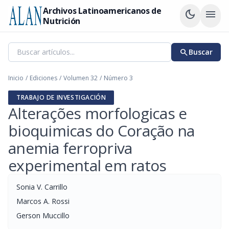
Archivos Latinoamericanos de
dark_mode
menu
Nutrición
search
Buscar
Inicio
/
Ediciones
/
Volumen 32
/
Número 3
TRABAJO DE INVESTIGACIÓN
Alterações morfologicas e
bioquimicas do Coração na
anemia ferropriva
experimental em ratos
Sonia V. Carrillo
Marcos A. Rossi
Gerson Muccillo