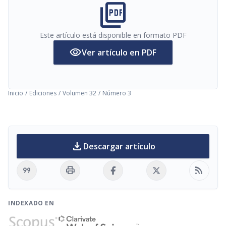
picture_as_pdf
Este artículo está disponible en formato PDF
visibility
Ver artículo en PDF
Inicio
/
Ediciones
/
Volumen 32
/
Número 3
download
Descargar artículo
format_quote
print
rss_feed
INDEXADO EN