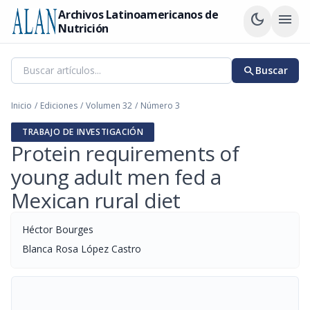
Archivos Latinoamericanos de
dark_mode
menu
Nutrición
search
Buscar
Inicio
/
Ediciones
/
Volumen 32
/
Número 3
TRABAJO DE INVESTIGACIÓN
Protein requirements of
young adult men fed a
Mexican rural diet
Héctor Bourges
Blanca Rosa López Castro