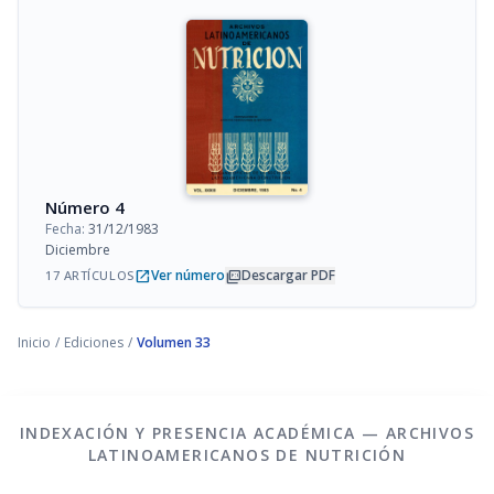
Número 4
Fecha:
31/12/1983
Diciembre
open_in_new
picture_as_pdf
Ver número
Descargar PDF
17 ARTÍCULOS
Inicio
/
Ediciones
/
Volumen 33
INDEXACIÓN Y PRESENCIA ACADÉMICA — ARCHIVOS
LATINOAMERICANOS DE NUTRICIÓN