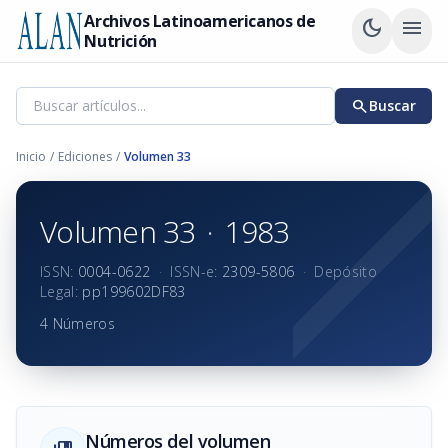
Archivos Latinoamericanos de
dark_mode
menu
Nutrición
search
Buscar
Inicio
/
Ediciones
/
Volumen 33
Volumen 33
·
1983
ISSN:
0004-0622
·
ISSN-e:
2309-5806
·
Depósito
Legal:
pp199602DF83
4 Números
Números del volumen