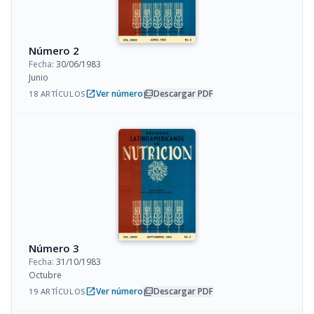
Número 2
Fecha:
30/06/1983
Junio
open_in_new
picture_as_pdf
Ver número
Descargar PDF
18 ARTÍCULOS
Número 3
Fecha:
31/10/1983
Octubre
open_in_new
picture_as_pdf
Ver número
Descargar PDF
19 ARTÍCULOS