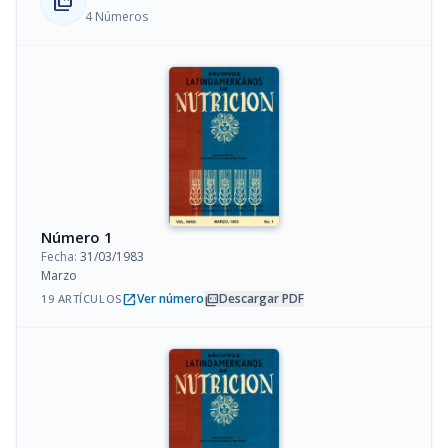
collections_bookmark
4 Números
Número 1
Fecha:
31/03/1983
Marzo
open_in_new
picture_as_pdf
Ver número
Descargar PDF
19 ARTÍCULOS