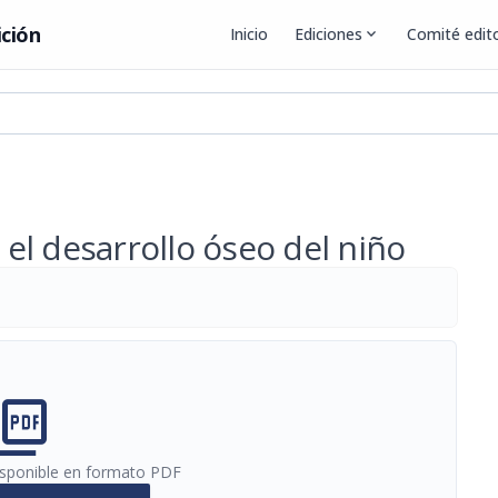
ición
Inicio
Ediciones
expand_more
Comité edito
n el desarrollo óseo del niño
cture_as_pdf
disponible en formato PDF