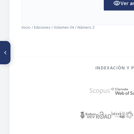
visibility
Ver a
Inicio
/
Ediciones
/
Volumen 34
/
Número 2
ARTÍCULO ANTERIOR
Zinco sérico em crianzas
brasileiras de famílias de
baíxa renda
INDEXACIÓN Y 