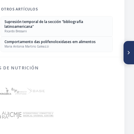
OTROS ARTÍCULOS
Supresión temporal de la sección "bibliografía
latinoamericana"
Ricardo Bressani
Comportamento das polifenoloxidases em alimentos
Maria Antonia Martins Galeazzi
SIGUIENTE ARTÍCULO
Longitudinal study on head
circumference of Pakistani
infants in different
socioeconomic groups
S DE NUTRICIÓN