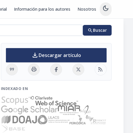
dark_mode
rial
Información para los autores
Nosotros
search
Buscar
download
Descargar artículo
format_quote
print
rss_feed
INDEXADO EN