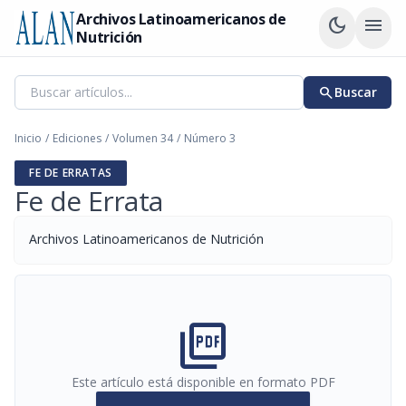
Archivos Latinoamericanos de
dark_mode
menu
Nutrición
search
Buscar
Inicio
/
Ediciones
/
Volumen 34
/
Número 3
FE DE ERRATAS
Fe de Errata
Archivos Latinoamericanos de Nutrición
picture_as_pdf
Este artículo está disponible en formato PDF