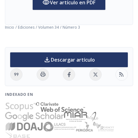
visibility
Ver artículo en PDF
Inicio
/
Ediciones
/
Volumen 34
/
Número 3
download
Descargar artículo
format_quote
print
rss_feed
INDEXADO EN