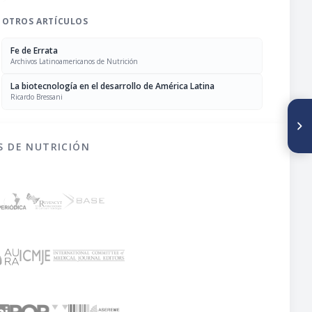
OTROS ARTÍCULOS
Fe de Errata
Archivos Latinoamericanos de Nutrición
La biotecnología en el desarrollo de América Latina
Ricardo Bressani
SIGUIENTE ARTÍCULO
76th Annual meeting of the
american oil chemists’ society
S DE NUTRICIÓN