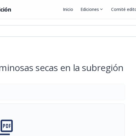
ición
Inicio
Ediciones
expand_more
Comité edito
guminosas secas en la subregión
cture_as_pdf