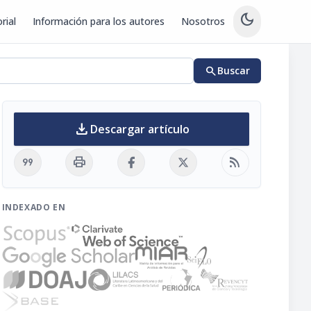
dark_mode
rial
Información para los autores
Nosotros
search
Buscar
download
Descargar artículo
format_quote
print
rss_feed
INDEXADO EN