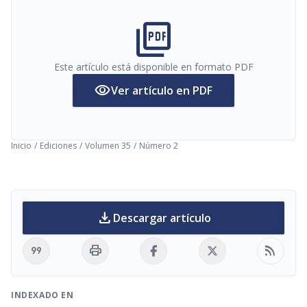
picture_as_pdf
Este artículo está disponible en formato PDF
visibility
Ver artículo en PDF
Inicio
/
Ediciones
/
Volumen 35
/
Número 2
download
Descargar artículo
format_quote
print
rss_feed
INDEXADO EN