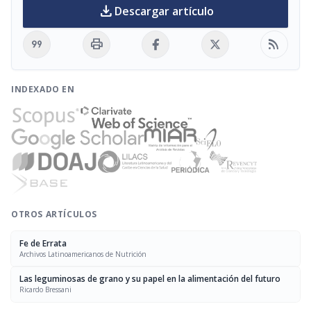
download
Descargar artículo
format_quote
print
rss_feed
INDEXADO EN
OTROS ARTÍCULOS
Fe de Errata
Archivos Latinoamericanos de Nutrición
Las leguminosas de grano y su papel en la alimentación del futuro
Ricardo Bressani