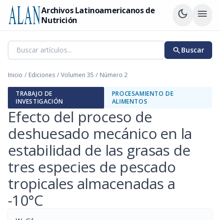
Archivos Latinoamericanos de
dark_mode
menu
Nutrición
search
Buscar
Inicio
/
Ediciones
/
Volumen 35
/
Número 2
TRABAJO DE
PROCESAMIENTO DE
INVESTIGACIÓN
ALIMENTOS
Efecto del proceso de
deshuesado mecánico en la
estabilidad de las grasas de
tres especies de pescado
tropicales almacenadas a
-10°C