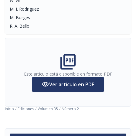
W. Gil
M. I. Rodriguez
M. Borges
R. A. Bello
picture_as_pdf
Este artículo está disponible en formato PDF
visibility
Ver artículo en PDF
Inicio
/
Ediciones
/
Volumen 35
/
Número 2