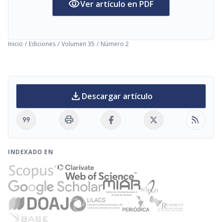
visibility
Ver artículo en PDF
Inicio
/
Ediciones
/
Volumen 35
/
Número 2
download
Descargar artículo
format_quote
print
rss_feed
INDEXADO EN