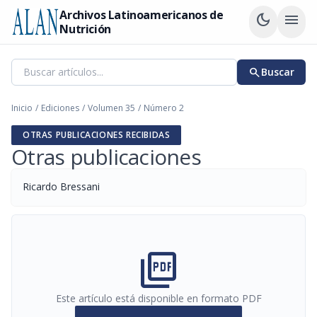
Archivos Latinoamericanos de
dark_mode
menu
Nutrición
search
Buscar
Inicio
/
Ediciones
/
Volumen 35
/
Número 2
OTRAS PUBLICACIONES RECIBIDAS
Otras publicaciones
Ricardo Bressani
picture_as_pdf
Este artículo está disponible en formato PDF