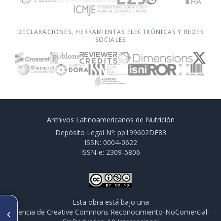
DECLARACIONES, HERRAMIENTAS ELECTRÓNICAS Y REDES
SOCIALES
Archivos Latinoamericanos de Nutrición
Depósito Legal Nº: pp199602DF83
ISSN: 0004-0622
ISSN-e: 2309-5806
Esta obra está bajo una
ARTÍCULO ANTERIOR
licencia de Creative Commons Reconocimiento-NoComercial-
Nuevos libros