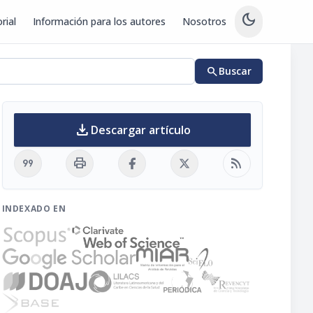
dark_mode
rial
Información para los autores
Nosotros
search
Buscar
download
Descargar artículo
format_quote
print
rss_feed
INDEXADO EN