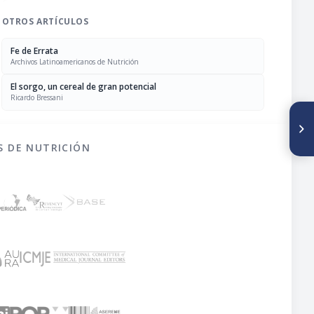
OTROS ARTÍCULOS
Fe de Errata
Archivos Latinoamericanos de Nutrición
El sorgo, un cereal de gran potencial
Ricardo Bressani
SIGUIENTE ARTÍCULO
Milling procedures and air
classification of amaranth
S DE NUTRICIÓN
flours