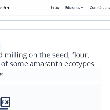
ición
Inicio
Ediciones
expand_more
Comité edito
 milling on the seed, flour,
y of some amaranth ecotypes
go
cture_as_pdf