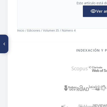
Este artículo está 
visibility
Ver a
Inicio
/
Ediciones
/
Volumen 35
/
Número 4
ARTÍCULO ANTERIOR
Platillos típicos consumidos
en Sonora: Regionalización y
INDEXACIÓN Y 
aporte de nutrientes