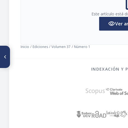
pi
Este artículo está 
visibility
Ver a
Inicio
/
Ediciones
/
Volumen 37
/
Número 1
ARTÍCULO ANTERIOR
Amaranto: Una alternativa
tecnológica para la
alimentación infantil
INDEXACIÓN Y 