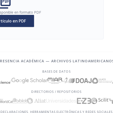
cture_as_pdf
disponible en formato PDF
rtículo en PDF
PRESENCIA ACADÉMICA — ARCHIVOS LATINOAMERICANO
BASES DE DATOS
DIRECTORIOS / REPOSITORIOS
DECLARACIONES, HERRAMIENTAS ELECTRÓNICAS Y REDES SOCIALES