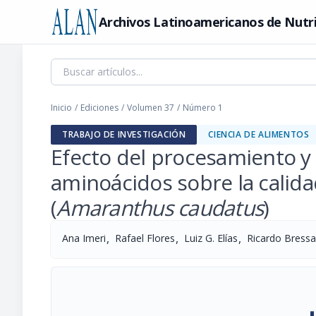
Archivos Latinoamericanos de Nutr
Inicio
/
Ediciones
/
Volumen 37
/
Número 1
TRABAJO DE INVESTIGACIÓN
CIENCIA DE ALIMENTOS
Efecto del procesamiento y
aminoácidos sobre la calida
(
Amaranthus caudatus
)
,
,
,
Ana Imeri
Rafael Flores
Luiz G. Elías
Ricardo Bressa