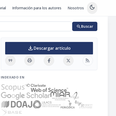
dark_mode
rial
Información para los autores
Nosotros
search
Buscar
download
Descargar artículo
format_quote
print
rss_feed
INDEXADO EN