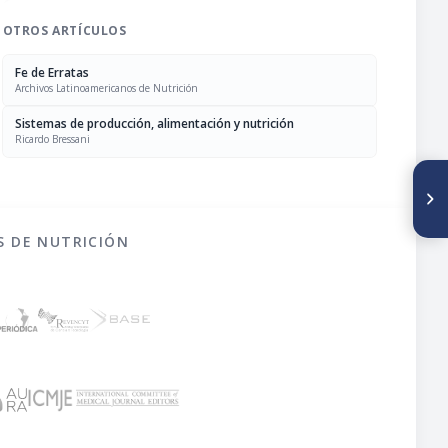
OTROS ARTÍCULOS
Fe de Erratas
Archivos Latinoamericanos de Nutrición
Sistemas de producción, alimentación y nutrición
Ricardo Bressani
SIGUIENTE ARTÍCULO
Evaluación de diferentes
niveles de harina de amaranto
(partes vegetativas), en
S DE NUTRICIÓN
sustitución de harina de alfalfa
para conejos en crecimiento