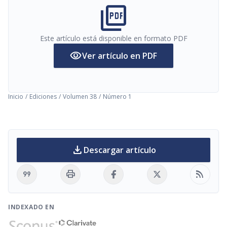
picture_as_pdf
Este artículo está disponible en formato PDF
visibility
Ver artículo en PDF
Inicio
/
Ediciones
/
Volumen 38
/
Número 1
download
Descargar artículo
format_quote
print
rss_feed
INDEXADO EN