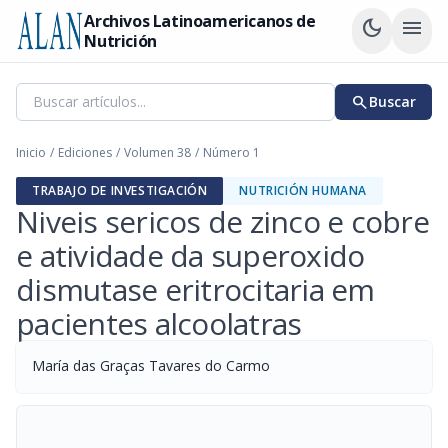
Archivos Latinoamericanos de
dark_mode
menu
Nutrición
search
Buscar
Inicio
/
Ediciones
/
Volumen 38
/
Número 1
TRABAJO DE INVESTIGACIÓN
NUTRICIÓN HUMANA
Niveis sericos de zinco e cobre
e atividade da superoxido
dismutase eritrocitaria em
pacientes alcoolatras
María das Graças Tavares do Carmo