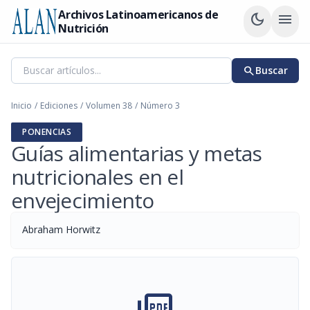
Archivos Latinoamericanos de
dark_mode
menu
Nutrición
search
Buscar
Inicio
/
Ediciones
/
Volumen 38
/
Número 3
PONENCIAS
Guías alimentarias y metas
nutricionales en el
envejecimiento
Abraham Horwitz