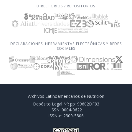
DIRECTORIOS / REPOSITORIOS
DECLARACIONES, HERRAMIENTAS ELECTRÓNICAS Y REDES
SOCIALES
Archivos Latinoamericanos de Nutrición
Depósito Legal Nº: pp199602DF83
ISSN: 0004-0622
ISSN-e: 2309-5806