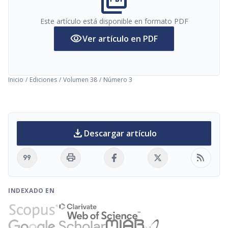
picture_as_pdf
Este artículo está disponible en formato PDF
visibility
Ver artículo en PDF
Inicio
/
Ediciones
/
Volumen 38
/
Número 3
download
Descargar artículo
format_quote
print
rss_feed
INDEXADO EN